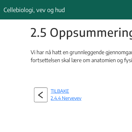
Hopp
Cellebiologi, vev og hud
til
innhold
2.5 Oppsummerin
Vi har nå hatt en grunnleggende gjennomgang
fortsettelsen skal lære om anatomien og fysi
TILBAKE
2.4.4 Nervevev