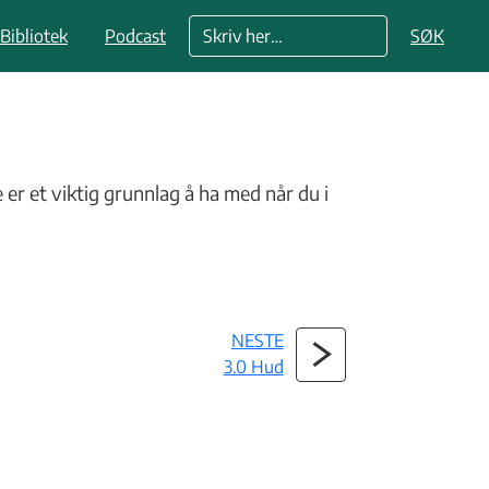
Bibliotek
Podcast
SØK
r et viktig grunnlag å ha med når du i
NESTE
3.0 Hud